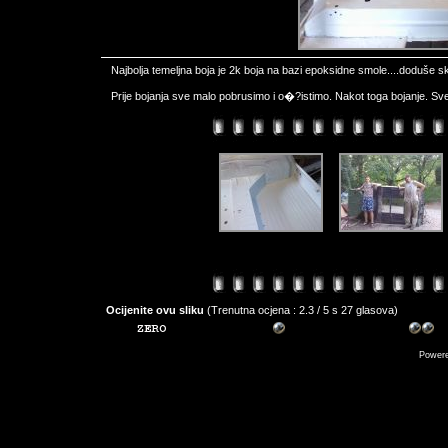
Najbolja temeljna boja je 2k boja na bazi epoksidne smole....doduše skup
Prije bojanja sve malo pobrusimo i o�?istimo. Nakot toga bojanje. Sve
Ocijenite ovu sliku
(Trenutna ocjena : 2.3 / 5 s 27 glasova)
Power