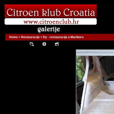
Home
>
Restauracije
>
Dy - restauracija u Mariboru