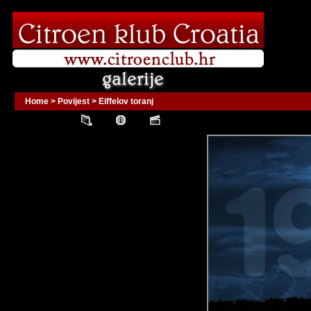
Home
>
Povijest
>
Eiffelov toranj