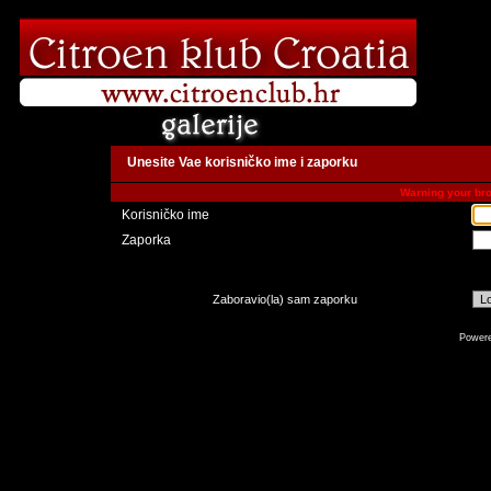
Unesite Vae korisničko ime i zaporku
Warning your bro
Korisničko ime
Zaporka
Zaboravio(la) sam zaporku
Power